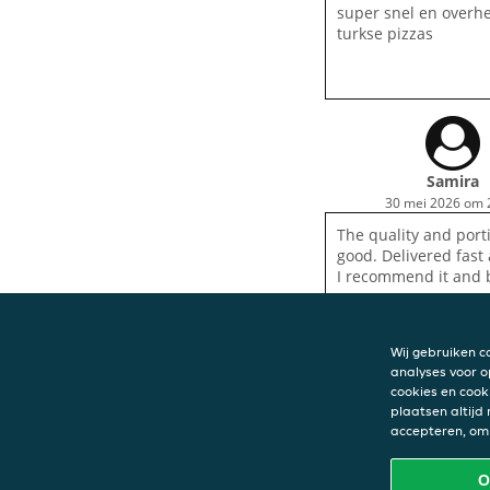
super snel en overhe
turkse pizzas
Samira
30 mei 2026 om 
The quality and port
good. Delivered fast
I recommend it and 
Wij gebruiken c
analyses voor o
cookies en cook
plaatsen altijd
CONTACT
accepteren, om 
Eethuis Lage Vel
Parijsplein 12
O