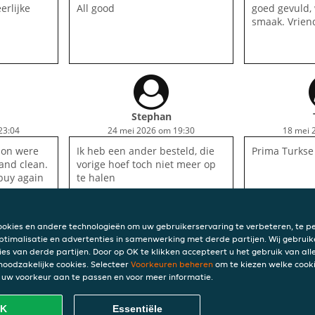
erlijke
All good
goed gevuld,
smaak. Vrien
Stephan
23:04
24 mei 2026 om 19:30
18 mei 
ion were
Ik heb een ander besteld, die
Prima Turkse
 and clean.
vorige hoef toch niet meer op
buy again
te halen
ookies en andere technologieën om uw gebruikerservaring te verbeteren, te pe
ptimalisatie en advertenties in samenwerking met derde partijen. Wij gebruik
ies van derde partijen. Door op OK te klikken accepteert u het gebruik van alle
 noodzakelijke cookies. Selecteer
Voorkeuren beheren
om te kiezen welke cooki
INFO
uw voorkeur aan te passen en voor meer informatie.
d
Algem
Privac
K
Essentiële