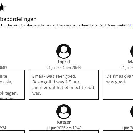
1 beoordelingen
 Thuisbezorgd.nl klanten die besteld hebben bij Eethuis Lage Veld. Meer weten?
O
Ingrid
Ma
20:03
26 jul 2026 om 20:44
21 jul 
ukte
Smaak was zeer goed.
De smaak van
e cola,
Bezorgdtijd was 1.5 uur.
was goed.
Jammer dat het eten echt koud
ok tegen.
was,
omen met
erse
er.
Rutger
2:34
11 jun 2026 om 19:49
1 jun 