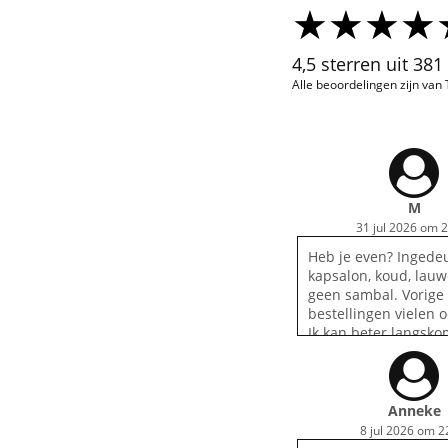
4,5 sterren uit 38
Alle beoordelingen zijn van
M
31 jul 2026 om 
Heb je even? Ingede
kapsalon, koud, lauw
geen sambal. Vorige
bestellingen vielen o
Ik kan beter langsk
de auto dat ik een v
kapsalon krijg. Jamm
Anneke
8 jul 2026 om 2