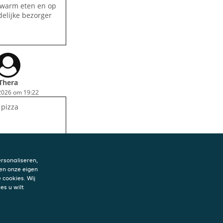
 warm eten en op
delijke bezorger
Thera
2026 om 19:22
 pizza
rsonaliseren,
en onze eigen
 cookies. Wij
es u wilt
ene voorwaarden
y statement